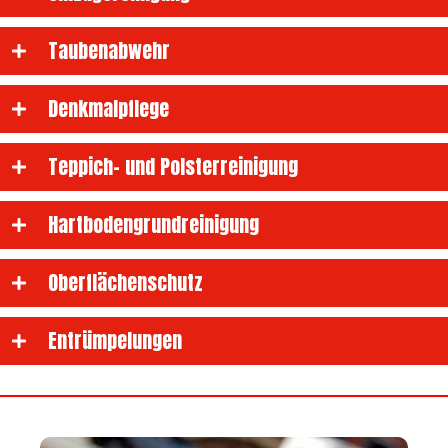
Taubenabwehr
Denkmalpflege
Teppich- und Polsterreinigung
Hartbodengrundreinigung
Oberflächenschutz
Entrümpelungen